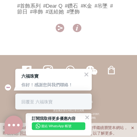
#首飾系列
#Dear Q
#鑽石
#K金
#吊墜
#
節日
#串飾
#送給她
#墜飾


六福珠寶
你好！感謝您與我們聯絡！
繁體
簡体
ENG
|
|
回覆至 六福珠寶
© 六福集團 版權所有 不得轉載
|
私隱政策
貴金屬及寶石A類註冊交易商
(六福企業禮品(國際)有限公司-註冊號碼:A-B-24-05-07207;
訂閱我取得更多優惠內容
六福電子商貿有限公司-註冊號碼:A-B-24-05-07206)
貴金屬及寶石B類註冊交易商
(六福集團有限公司-註冊號碼:B-B-24-05-07258;
連結 WhatsApp 帳號
我們利用cookies為您提供最佳的瀏覽體驗。若您選擇繼續瀏覽本網站，

六福珠寶金行(香港)有限公司-註冊號碼:B-B-24-05-07259)
即表示您
同意
我們使用cookies。請查閱
私隱政策
以了解更多。