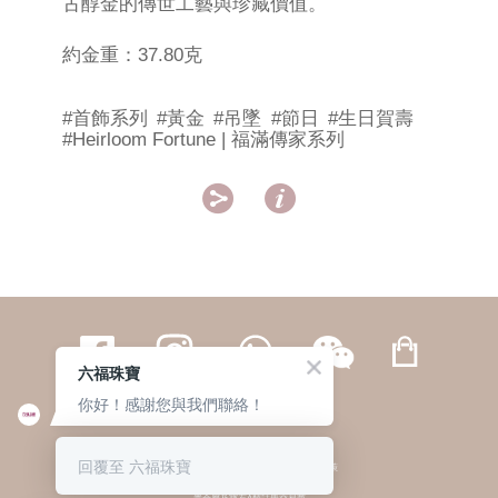
古醇金的傳世工藝與珍藏價值。
約金重：37.80克
#首飾系列
#黃金
#吊墜
#節日
#生日賀壽
#Heirloom Fortune | 福滿傳家系列


六福珠寶
你好！感謝您與我們聯絡！
繁體
簡体
ENG
|
|
回覆至 六福珠寶
© 六福集團 版權所有 不得轉載
|
私隱政策
貴金屬及寶石A類註冊交易商