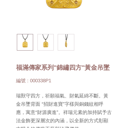
福滿傳家系列"錦繡四方"黃金吊墜
編號 : 000338P1
瑞獸守四方，祈願福氣、財氣延綿不斷。黃
金吊墜背面 “招財進寶”字樣與銅錢紋相呼
應，寓意“財源廣進”。祥瑞元素的加持賦予古
法金飾更深層次的內涵，以全新的方式彰顯