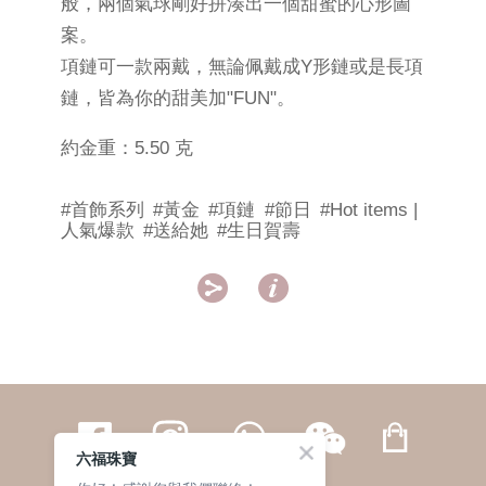
般，兩個氣球剛好拼湊出一個甜蜜的心形圖
案。
項鏈可一款兩戴，無論佩戴成Y形鏈或是長項
鏈，皆為你的甜美加"FUN"。
約金重：5.50 克
#首飾系列
#黃金
#項鏈
#節日
#Hot items |
人氣爆款
#送給她
#生日賀壽


六福珠寶