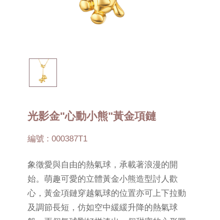
光影金"心動小熊"黃金項鏈
編號 : 000387T1
象徵愛與自由的熱氣球，承載著浪漫的開
始。萌趣可愛的立體黃金小熊造型討人歡
心，黃金項鏈穿越氣球的位置亦可上下拉動
及調節長短，仿如空中緩緩升降的熱氣球