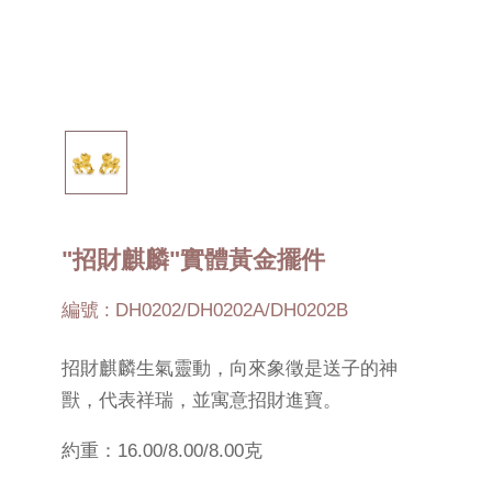
"招財麒麟"實體黃金擺件
編號 : DH0202/DH0202A/DH0202B
招財麒麟生氣靈動，向來象徵是送子的神
獸，代表祥瑞，並寓意招財進寶。
約重：16.00/8.00/8.00克