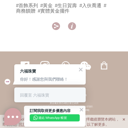
#首飾系列
#黃金
#生日賀壽
#入伙喬遷
#
商務饋贈
#實體黃金擺件


六福珠寶
你好！感謝您與我們聯絡！
繁體
簡体
ENG
|
|
回覆至 六福珠寶
© 六福集團 版權所有 不得轉載
|
私隱政策
貴金屬及寶石A類註冊交易商
(六福企業禮品(國際)有限公司-註冊號碼:A-B-24-05-07207;
訂閱我取得更多優惠內容
六福電子商貿有限公司-註冊號碼:A-B-24-05-07206)
貴金屬及寶石B類註冊交易商
(六福集團有限公司-註冊號碼:B-B-24-05-07258;
連結 WhatsApp 帳號
我們利用cookies為您提供最佳的瀏覽體驗。若您選擇繼續瀏覽本網站，

六福珠寶金行(香港)有限公司-註冊號碼:B-B-24-05-07259)
即表示您
同意
我們使用cookies。請查閱
私隱政策
以了解更多。