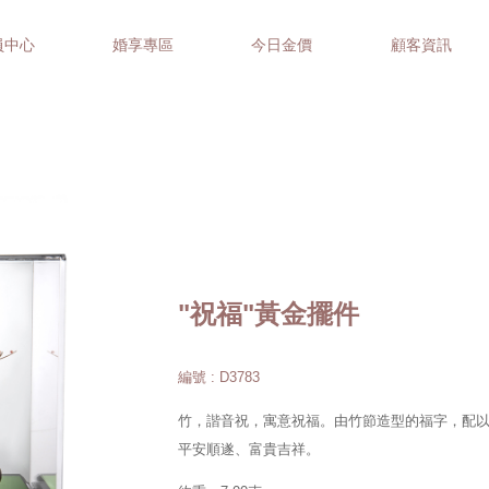
員中心
婚享專區
今日金價
顧客資訊
"祝福"黃金擺件
編號 : D3783
竹，諧音祝，寓意祝福。由竹節造型的福字，配
平安順遂、富貴吉祥。