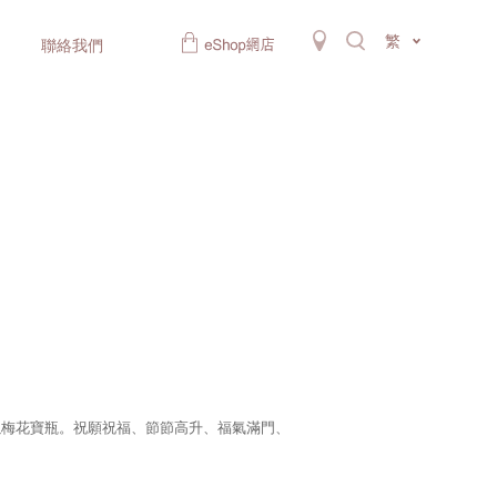
繁
聯絡我們
以梅花寶瓶。祝願祝福、節節高升、福氣滿門、