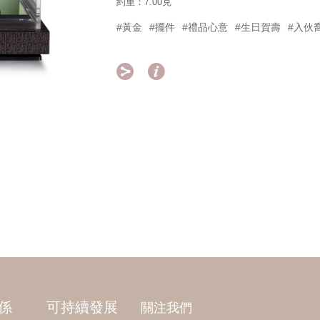
約重：7.00克
#黃金
#擺件
#禮品心意
#生日賀壽
#入伙


係
可持續發展
關注我們