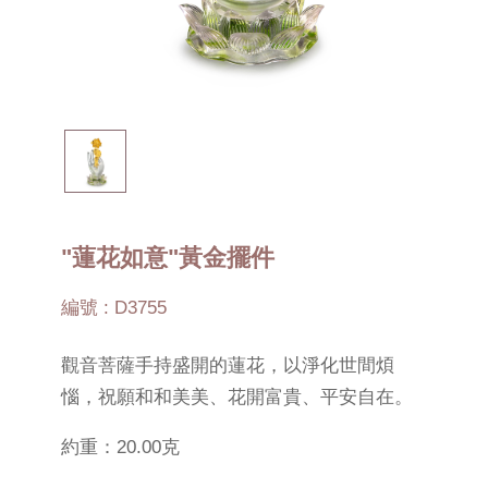
"蓮花如意"黃金擺件
編號 : D3755
觀音菩薩手持盛開的蓮花，以淨化世間煩
惱，祝願和和美美、花開富貴、平安自在。
約重：20.00克