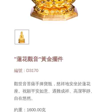
"蓮花觀音"黃金擺件
編號 : D3170
觀世音菩薩手捧寶瓶，慈祥地安坐於蓮花
座。祝願平安如意、遇難成祥、高潔寧靜、
自在悠然。
約重：1600.00克