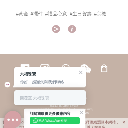
#黃金
#擺件
#禮品心意
#生日賀壽
#宗教


六福珠寶
你好！感謝您與我們聯絡！
繁體
簡体
ENG
|
|
回覆至 六福珠寶
© 六福集團 版權所有 不得轉載
|
私隱政策
貴金屬及寶石A類註冊交易商
(六福企業禮品(國際)有限公司-註冊號碼:A-B-24-05-07207;
訂閱我取得更多優惠內容
六福電子商貿有限公司-註冊號碼:A-B-24-05-07206)
貴金屬及寶石B類註冊交易商
(六福集團有限公司-註冊號碼:B-B-24-05-07258;
連結 WhatsApp 帳號
我們利用cookies為您提供最佳的瀏覽體驗。若您選擇繼續瀏覽本網站，

六福珠寶金行(香港)有限公司-註冊號碼:B-B-24-05-07259)
即表示您
同意
我們使用cookies。請查閱
私隱政策
以了解更多。