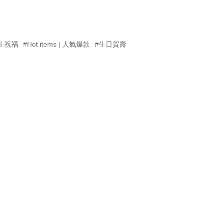
生祝福
#Hot items | 人氣爆款
#生日賀壽