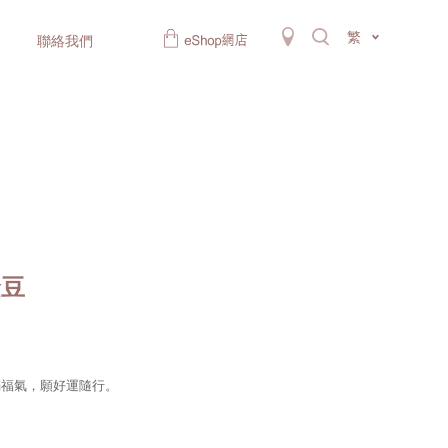
繁
聯絡我們
金豆
滿福氣，願好運隨行。