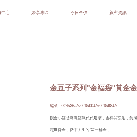
員中心
婚享專區
今日金價
顧客資訊
金豆子系列"金福袋"黃金
編號 : 024536JA/026599JA/026598JA
攢金小福袋寓意福氣代代延續，吉祥與富足，集
定期儲金，儲下人生的“第一桶金”。