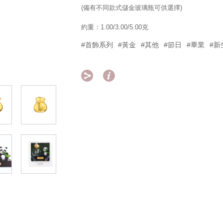
(備有不同款式儲金玻璃瓶可供選擇)
約重：1.00/3.00/5.00克
#首飾系列
#黃金
#其他
#節日
#畢業
#新

