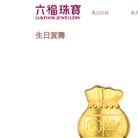
產品目錄
會
生日賀壽
首飾系列
鐘錶品牌
精選禮品