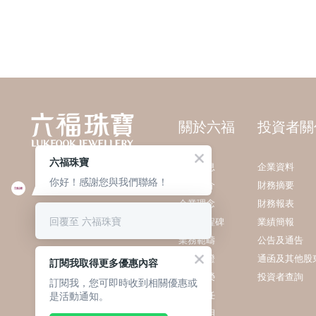
關於六福
投資者關
六福珠寶
最新消息
企業資料
你好！感謝您與我們聯絡！
集團簡介
財務摘要
企業理念
財務報表
回覆至 六福珠寶
發展里程碑
業績簡報
業務範疇
公告及通告
質量保證
通函及其他股
訂閱我取得更多優惠內容
獎項殊榮
投資者查詢
訂閱我，您可即時收到相關優惠或
是活動通知。
社會責任
集團聲明