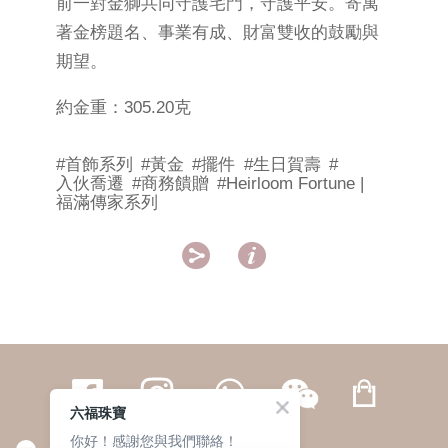
前一對金獅共同守護宅門，守護平安。寄寓
著金榜題名、事業有成、財富雙收的鼓勵與
期望。
約金重：305.20克
#首飾系列
#黃金
#擺件
#生日賀壽
#
入伙喬遷
#商務饋贈
#Heirloom Fortune |
福滿傳家系列


六福珠寶
你好！感謝您與我們聯絡！