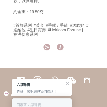
款，以供選擇。
約金重：19.50克
#首飾系列
#黃金
#手鐲 / 手鏈
#送給她
#
送給他
#生日賀壽
#Heirloom Fortune |
福滿傳家系列


六福珠寶
你好！感謝您與我們聯絡！
繁體
簡体
ENG
|
|
回覆至 六福珠寶
© 六福集團 版權所有 不得轉載
|
私隱政策