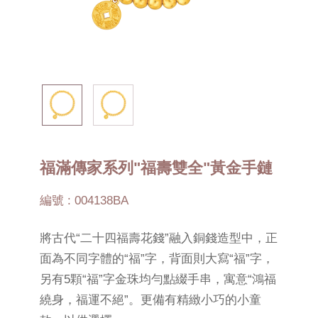
福滿傳家系列"福壽雙全"黃金手鏈
編號 : 004138BA
將古代“二十四福壽花錢”融入銅錢造型中，正
面為不同字體的“福”字，背面則大寫“福”字，
另有5顆“福”字金珠均勻點綴手串，寓意“鴻福
繞⾝，福運不絕”。更備有精緻小巧的小童