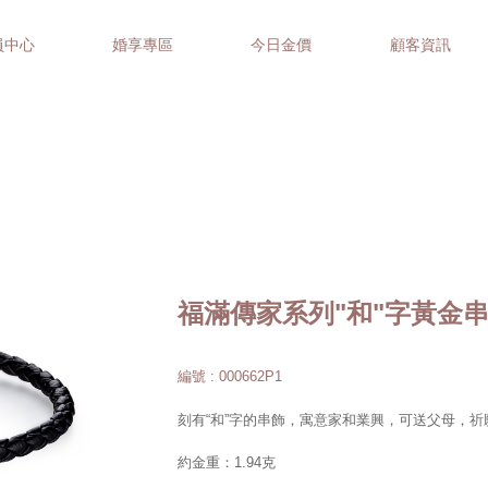
員中心
婚享專區
今日金價
顧客資訊
福滿傳家系列"和"字黃金
編號 : 000662P1
刻有“和”字的串飾，寓意家和業興，可送父母，祈
約金重：1.94克