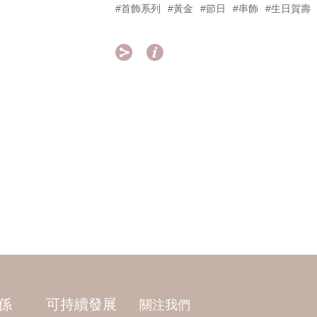
#首飾系列
#黃金
#節日
#串飾
#生日賀壽


係
可持續發展
關注我們