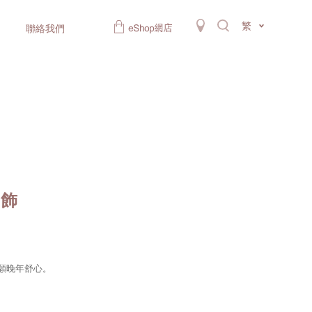
繁
聯絡我們
串飾
願晚年舒心。