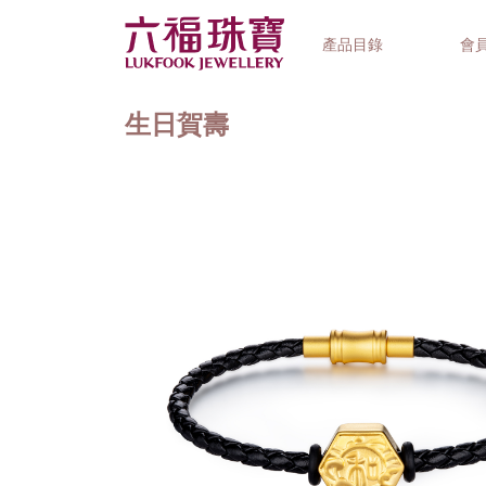
產品目錄
會
生日賀壽
首飾系列
鐘錶品牌
精選禮品