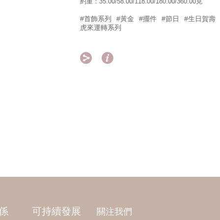
約重：35.00/58.00/118.00/180.00/360.00克
#首飾系列
#黃金
#擺件
#節日
#生日賀壽
虎來運轉系列


係
可持續發展
關注我們