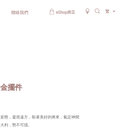
繁
聯絡我們
黃金擺件
的姿態，凝視遠方，盼著美好的將來，氣定神閑
吉大利，勢不可擋。