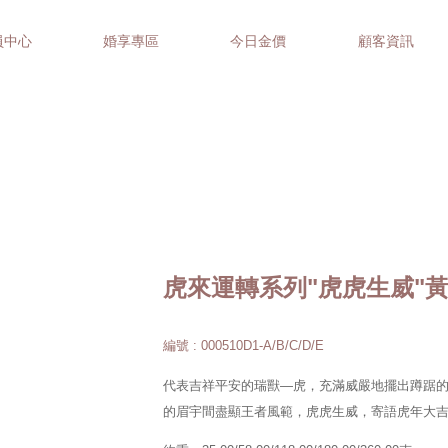
員中心
婚享專區
今日金價
顧客資訊
虎來運轉系列"虎虎生威"
編號 : 000510D1-A/B/C/D/E
代表吉祥平安的瑞獸—虎，充滿威嚴地擺出蹲踞
的眉宇間盡顯王者風範，虎虎生威，寄語虎年大