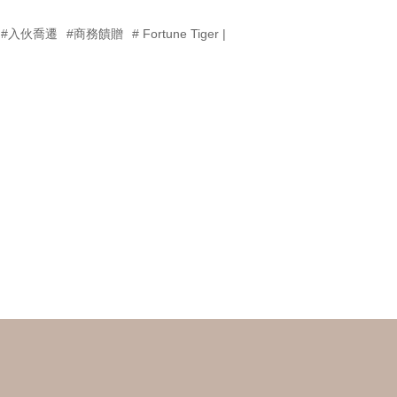
#入伙喬遷
#商務饋贈
# Fortune Tiger |