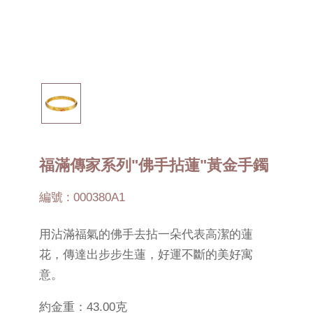
福滿傳家系列"佛手拈蓮"黃金手鐲
編號 : 000380A1
用沾滿福氣的佛手去拈一朵代表高潔的蓮
花，傳達出步步生蓮，好運不斷的美好寓
意。
約金重：43.00克