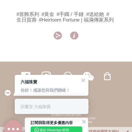
#首飾系列
#黃金
#手鐲 / 手鏈
#送給她
#
生日賀壽
#Heirloom Fortune | 福滿傳家系列


六福珠寶
你好！感謝您與我們聯絡！
繁體
簡体
ENG
|
|
回覆至 六福珠寶
© 六福集團 版權所有 不得轉載
|
私隱政策
貴金屬及寶石A類註冊交易商
(六福企業禮品(國際)有限公司-註冊號碼:A-B-24-05-07207;
訂閱我取得更多優惠內容
六福電子商貿有限公司-註冊號碼:A-B-24-05-07206)
貴金屬及寶石B類註冊交易商
(六福集團有限公司-註冊號碼:B-B-24-05-07258;
連結 WhatsApp 帳號
我們利用cookies為您提供最佳的瀏覽體驗。若您選擇繼續瀏覽本網站，
