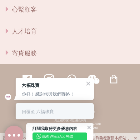
心繫顧客
人才培育
寄貨服務
六福珠寶
你好！感謝您與我們聯絡！
繁體
簡体
ENG
|
|
回覆至 六福珠寶
© 六福集團 版權所有 不得轉載
|
私隱政策
貴金屬及寶石A類註冊交易商
(六福企業禮品(國際)有限公司-註冊號碼:A-B-24-05-07207;
訂閱我取得更多優惠內容
六福電子商貿有限公司-註冊號碼:A-B-24-05-07206)
貴金屬及寶石B類註冊交易商
(六福集團有限公司-註冊號碼:B-B-24-05-07258;
連結 WhatsApp 帳號
我們利用cookies為您提供最佳的瀏覽體驗。若您選擇繼續瀏覽本網站，

六福珠寶金行(香港)有限公司-註冊號碼:B-B-24-05-07259)