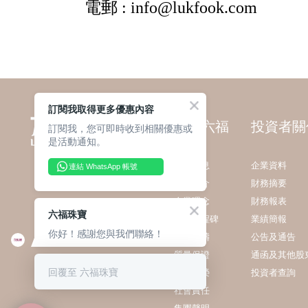
訂閱我取得更多優惠內容
關於六福
投資者關
訂閱我，您可即時收到相關優惠或
是活動通知。
最新消息
企業資料
連結 WhatsApp 帳號
集團簡介
財務摘要
企業理念
財務報表
六福珠寶
發展里程碑
業績簡報
你好！感謝您與我們聯絡！
業務範疇
公告及通告
質量保證
通函及其他股
回覆至 六福珠寶
獎項殊榮
投資者查詢
社會責任