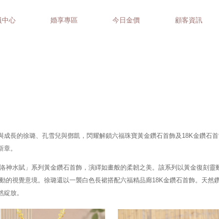
員中心
婚享專區
今日金價
顧客資訊
與成長的徐璐、孔雪兒與鄧凱，閃耀解鎖六福珠寶黃金鑽石首飾及18K金鑽石
新章。
創「洛神水賦」系列黃金鑽石首飾，演繹如畫般的柔韌之美。該系列以黃金復刻靈
躍動的視覺意境。徐璐還以一襲白色長裙搭配六福精品廊18K金鑽石首飾。天然
然綻放。