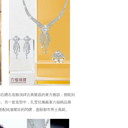
榴石鑽石首飾演繹古典樂器的東方雅韻；鄧凱則
喻。另一套造型中，孔雪兒佩戴著六福精品廊
線條搭配純澈耀目的閃鑽，盡顯都市男士風範。