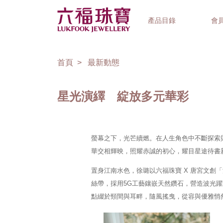
產品目錄
會
首頁
最新動態
星光演繹 綻放多元華彩
首飾系列
鐘錶品牌
精選禮品
螢幕之下，光芒續燃。在人生角色中不斷探索
華交相輝映，照耀赤誠的初心，耀目星途待書
置身江南水色，徐璐以六福珠寶 X 唐宮文
絲帶，採用5G工藝鑲嵌天然鑽石，營造波光
點綴於頸間與耳畔，隨風搖曳，從容與優雅悄