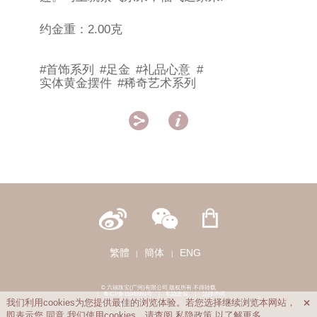
约金重：2.00克
#首饰系列
#足金
#礼品心意
#
实体黄金摆件
#稀奇艺术系列


繁體
簡体
ENG
|
|
© 六福珠宝(广州)有限公司 版权所有 不得转载
|
粤ICP备15048991号
|
私隐政策
|
法律声明
我们利用cookies为您提供最佳的浏览体验。若您选择继续浏览本网站，

即表示您
同意
我们使用cookies。请查阅
私隐政策
以了解更多。