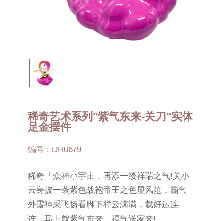
稀奇艺术系列"紫气东来-关刀"实体
足金摆件
编号 : DH0679
稀奇「众神小宇宙，再添一缕祥瑞之气!关小
云身披一袭紫色战袍帝王之色显风范，霸气
外露神采飞扬看脚下祥云满满，载好运连
连。马上就紫气东来，福气送家来!