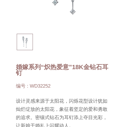
婚嫁系列“炽热爱意”18K金钻石耳
钉
编号 : WD32252
设计灵感来源于太阳花，闪烁花型设计犹如
灿烂绽放的太阳花，象征着坚定的爱和勇敢
的追求。密镶式钻石为耳钉添上夺目光彩，
让新娘于婚礼上闪耀动人。