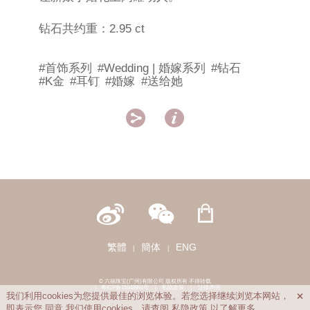
钻石共约重：2.95 ct
#首饰系列
#Wedding | 婚嫁系列
#钻石
#K金
#耳钉
#婚嫁
#送给她


繁體
簡体
ENG
|
|
© 六福珠宝(广州)有限公司 版权所有 不得转载
|
粤ICP备15048991号
|
私隐政策
|
法律声明
我们利用cookies为您提供最佳的浏览体验。若您选择继续浏览本网站，

即表示您
同意
我们使用cookies。请查阅
私隐政策
以了解更多。