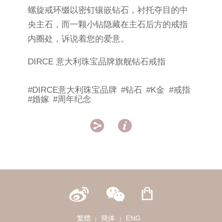
螺旋戒环缀以密钉镶嵌钻石，衬托夺目的中
央主石，而一颗小钻隐藏在主石后方的戒指
内圈处，诉说着您的爱意。
DIRCE 意大利珠宝品牌旗舰钻石戒指
#DIRCE意大利珠宝品牌
#钻石
#K金
#戒指
#婚嫁
#周年纪念


繁體
簡体
ENG
|
|