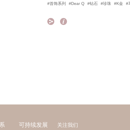
#首饰系列
#Dear Q
#钻石
#珍珠
#K金
#


系
可持续发展
关注我们