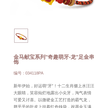
金马献宝系列"奇趣萌牙-龙"足金串
饰
编号 : 034118PA
新年伊始，好运萌“牙”！十二生肖缀上水汪汪
大眼睛，笑容灿烂地露出小尖牙，淘气表情
可爱又讨喜。以微硬金工艺打造的霸气龙，
胖乎乎的肚皮上挂着红色钱袋，祝愿金玉满