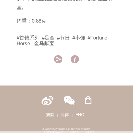
堂。
约重：0.88克
#首饰系列
#足金
#节日
#串饰
#Fortune
Horse | 金马献宝


繁體
簡体
ENG
|
|
© 六福珠宝(广州)有限公司 版权所有 不得转载
|
粤ICP备15048991号
|
私隐政策
|
法律声明