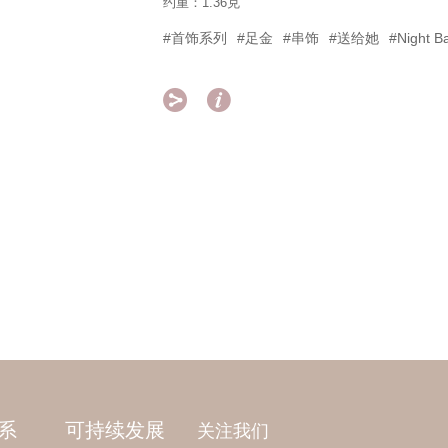
约重：1.36克
#首饰系列
#足金
#串饰
#送给她
#Night B


系
可持续发展
关注我们