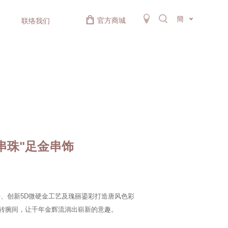
簡
官方商城
联络我们
串珠"足金串饰
、创新5D微硬金工艺及瑰丽鎏彩打造唐风色彩
玩转腕间，让千年金辉流淌出崭新的意趣。