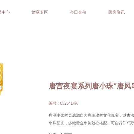
员中心
婚享专区
今日金价
顾客资讯
唐宫夜宴系列唐小珠"唐风
编号 : 032541PA
唐潮串饰的灵感源自大唐璀璨的文化瑰宝，以古法
串珠配饰，多款黄金串饰随心搭配，可自行DIY