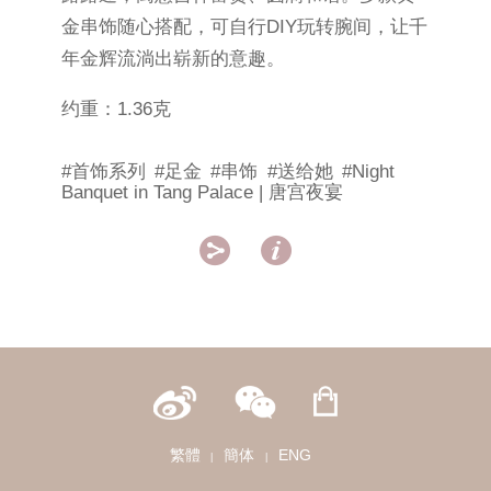
金串饰随心搭配，可自行DIY玩转腕间，让千
年金辉流淌出崭新的意趣。
约重：1.36克
#首饰系列
#足金
#串饰
#送给她
#Night
Banquet in Tang Palace | 唐宫夜宴


繁體
簡体
ENG
|
|