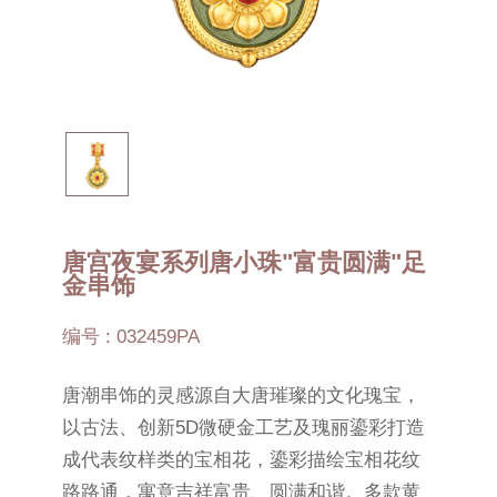
唐宫夜宴系列唐小珠"富贵圆满"足
金串饰
编号 : 032459PA
唐潮串饰的灵感源自大唐璀璨的文化瑰宝，
以古法、创新5D微硬金工艺及瑰丽鎏彩打造
成代表纹样类的宝相花，鎏彩描绘宝相花纹
路路通，寓意吉祥富贵、圆满和谐。多款黄