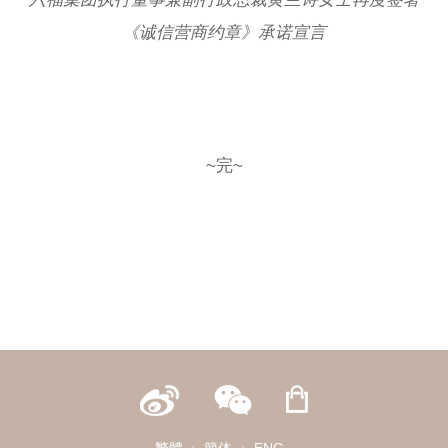
《诚信营商约章》承诺宣言
~完~