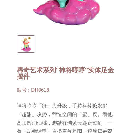
稀奇艺术系列"神将哼哼"实体足金
摆件
编号 : DH0618
神将哼哼「舞」力升级，手持棒棒糖发起
「超甜」攻势，营造空间的「蜜」度。看他
高顶圆润仙桃，脚踏祥瑞紫云翩跹驾到，一
袭「花样铠甲」自带喜气氛围，祝愿福寿双