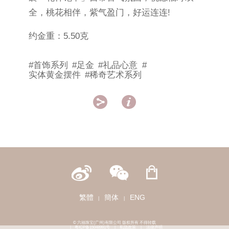
全，桃花相伴，紫气盈门，好运连连!
约金重：5.50克
#首饰系列
#足金
#礼品心意
#
实体黄金摆件
#稀奇艺术系列


繁體
簡体
ENG
|
|
© 六福珠宝(广州)有限公司 版权所有 不得转载
|
粤ICP备15048991号
|
私隐政策
|
法律声明