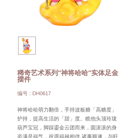
稀奇艺术系列"神将哈哈"实体足金
摆件
编号 : DH0617
神将哈哈萌力翻倍，手持波板糖「高糖度」
护持，提高生活的「甜」度。瞧他头顶玲珑
葫芦宝冠，脚踩鎏金云团而来，圆滚滚的身
姿满是福气，祝愿福禄相伴,诸事顺遂，与旺