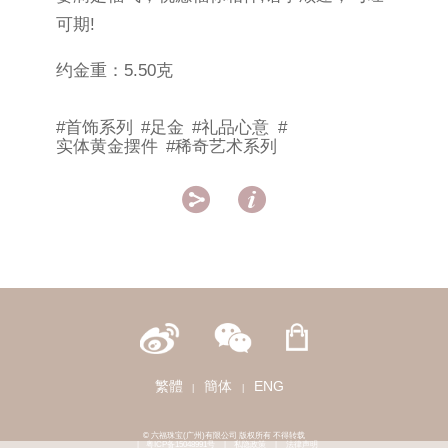
可期!
约金重：5.50克
#首饰系列
#足金
#礼品心意
#
实体黄金摆件
#稀奇艺术系列


繁體
簡体
ENG
|
|
© 六福珠宝(广州)有限公司 版权所有 不得转载
|
粤ICP备15048991号
|
私隐政策
|
法律声明