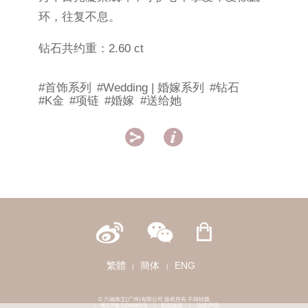
环，往复不息。
钻石共约重：2.60 ct
#首饰系列
#Wedding | 婚嫁系列
#钻石
#K金
#项链
#婚嫁
#送给她


繁體
簡体
ENG
|
|
© 六福珠宝(广州)有限公司 版权所有 不得转载
|
粤ICP备15048991号
|
私隐政策
|
法律声明