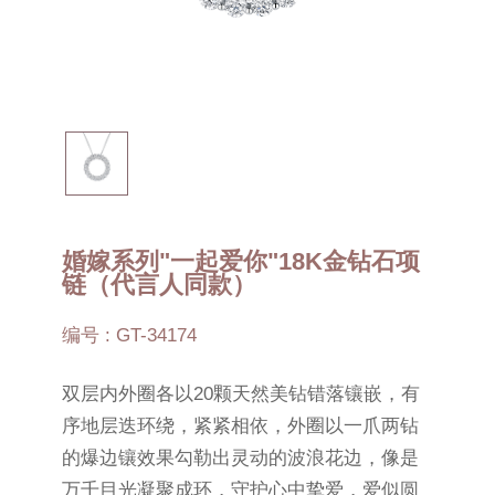
婚嫁系列"一起爱你"18K金钻石项
链（代言人同款）
编号 : GT-34174
双层内外圈各以20颗天然美钻错落镶嵌，有
序地层迭环绕，紧紧相依，外圈以一爪两钻
的爆边镶效果勾勒出灵动的波浪花边，像是
万千目光凝聚成环，守护心中挚爱，爱似圆