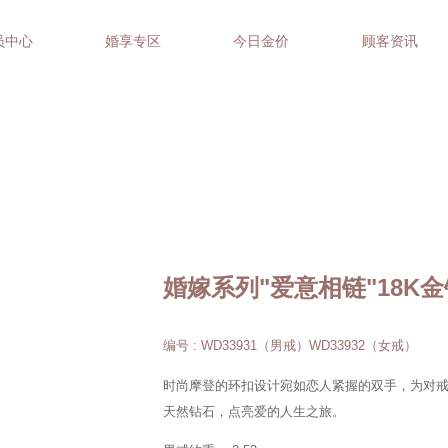
员中心
婚享专区
今日金价
顾客资讯
婚嫁系列"爱意相链"18K
编号 : WD33931（男戒）WD33932（女戒）
时尚摩登的环扣设计宛如恋人紧握的双手，为对
天然钻石，点亮爱的人生之旅。