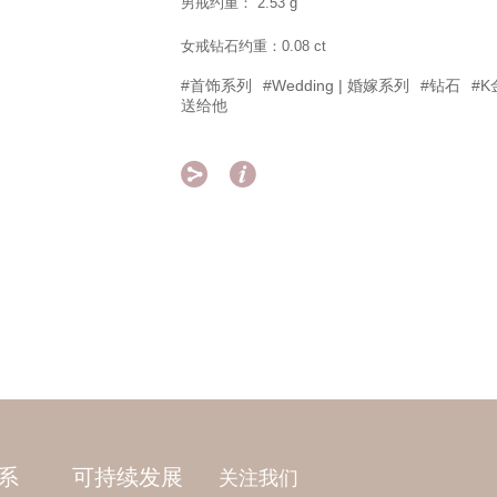
男戒约重： 2.53 g
女戒钻石约重：0.08 ct
#首饰系列
#Wedding | 婚嫁系列
#钻石
#K
送给他


系
可持续发展
关注我们