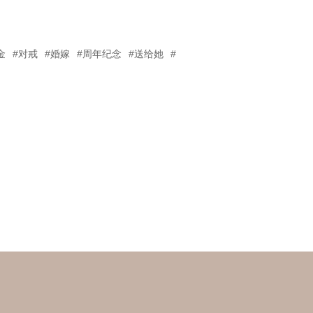
金
#对戒
#婚嫁
#周年纪念
#送给她
#