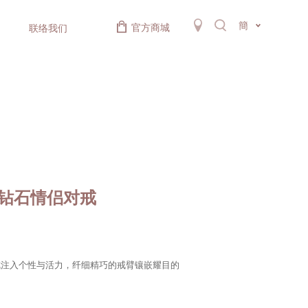
簡
官方商城
联络我们
金钻石情侣对戒
戒注入个性与活力，纤细精巧的戒臂镶嵌耀目的