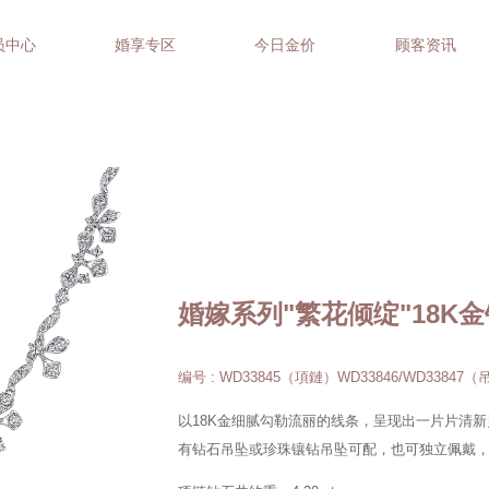
员中心
婚享专区
今日金价
顾客资讯
婚嫁系列"繁花倾绽"18K
编号 : WD33845（項鏈）WD33846/WD33847
以18K金细腻勾勒流丽的线条，呈现出一片片清
有钻石吊坠或珍珠镶钻吊坠可配，也可独立佩戴