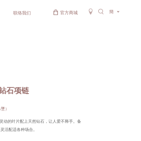
簡
官方商城
联络我们
金钻石项链
（吊墜）
新灵动的叶片配上天然钻石，让人爱不释手。备
，灵活配适各种场合。