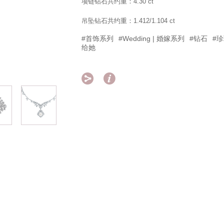
项链钻石共约重：4.30 ct
吊坠钻石共约重：1.412/1.104 ct
#首饰系列
#Wedding | 婚嫁系列
#钻石
#
给她

