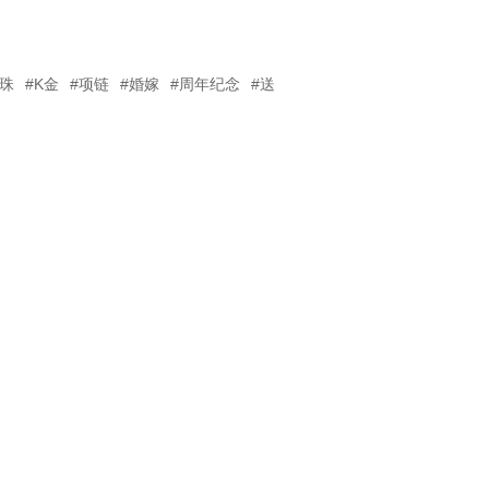
珍珠
#K金
#项链
#婚嫁
#周年纪念
#送