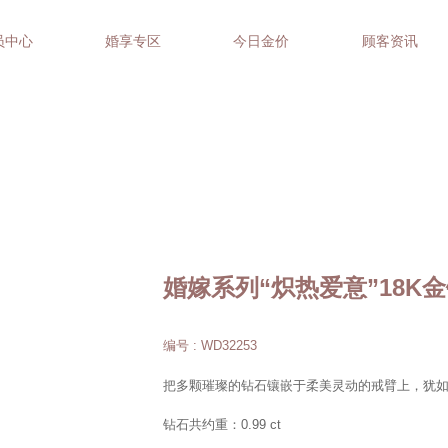
员中心
婚享专区
今日金价
顾客资讯
婚嫁系列“炽热爱意”18K
编号 : WD32253
把多颗璀璨的钻石镶嵌于柔美灵动的戒臂上，犹
钻石共约重：0.99 ct