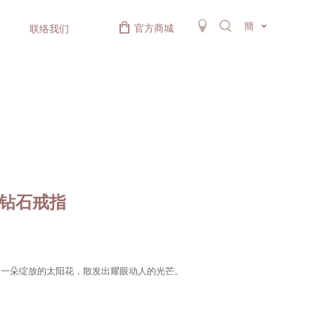
簡
官方商城
联络我们
金钻石戒指
如一朵绽放的太阳花，散发出耀眼动人的光芒。