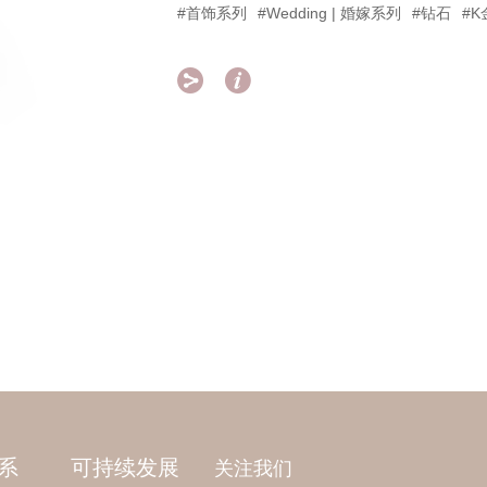
#首饰系列
#Wedding | 婚嫁系列
#钻石
#K


系
可持续发展
关注我们