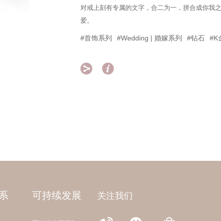
对戒上刻有专属的文字，合二为一，拼合成你我之间
爱。
#首饰系列
#Wedding | 婚嫁系列
#钻石
#K


系
可持续发展
关注我们