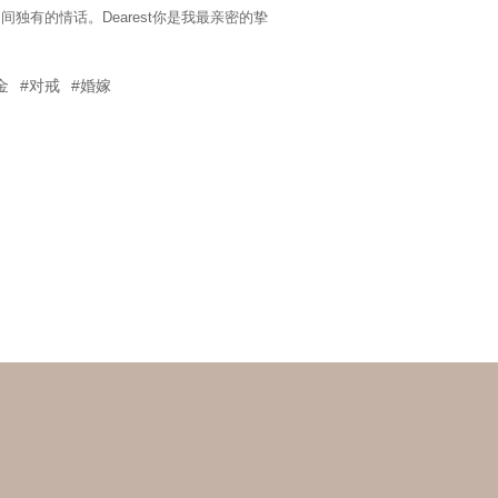
独有的情话。Dearest你是我最亲密的挚
金
#对戒
#婚嫁