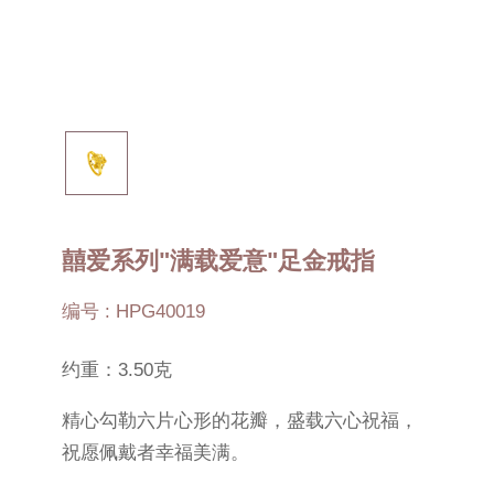
囍爱系列"满载爱意"足金戒指
编号 : HPG40019
约重：3.50克
精心勾勒六片心形的花瓣，盛载六心祝福，
祝愿佩戴者幸福美满。