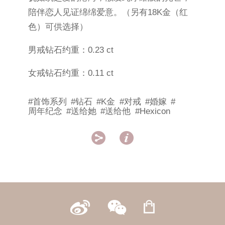
陪伴恋人见证绵绵爱意。（另有18K金（红
色）可供选择）
男戒钻石约重：0.23 ct
女戒钻石约重：0.11 ct
#首饰系列
#钻石
#K金
#对戒
#婚嫁
#
周年纪念
#送给她
#送给他
#Hexicon

