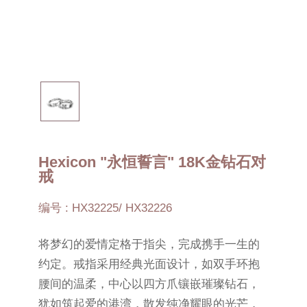
Hexicon "永恒誓言" 18K金钻石对
戒
编号 : HX32225/ HX32226
将梦幻的爱情定格于指尖，完成携手一生的
约定。戒指采用经典光面设计，如双手环抱
腰间的温柔，中心以四方爪镶嵌璀璨钻石，
犹如筑起爱的港湾，散发纯净耀眼的光芒，