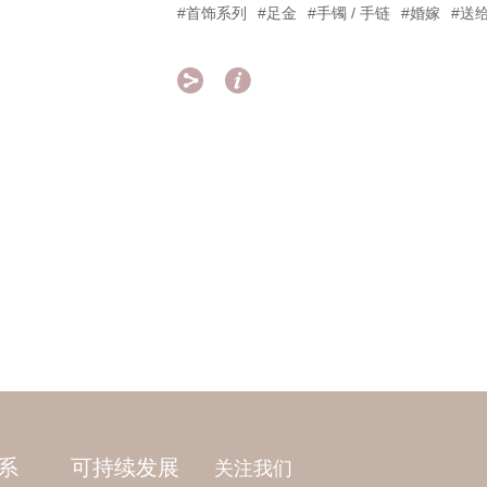
#首饰系列
#足金
#手镯 / 手链
#婚嫁
#送


系
可持续发展
关注我们