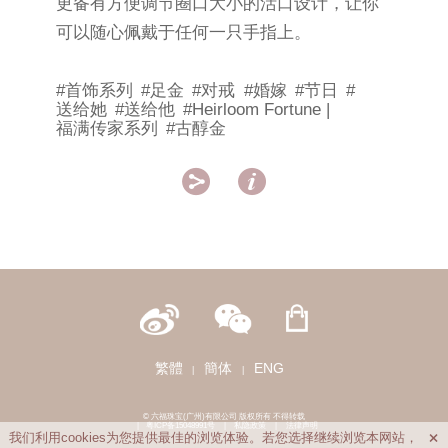
更备有方便调节圈口大小的活口设计，让你
可以随心佩戴于任何一只手指上。
#首饰系列
#足金
#对戒
#婚嫁
#节日
#
送给她
#送给他
#Heirloom Fortune |
福满传家系列
#古醇金


繁體
簡体
ENG
|
|
© 六福珠宝(广州)有限公司 版权所有 不得转载
|
粤ICP备15048991号
|
私隐政策
|
法律声明
我们利用cookies为您提供最佳的浏览体验。若您选择继续浏览本网站，
