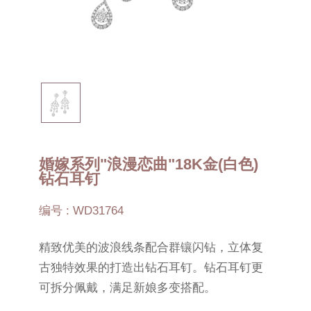
婚嫁系列"浪漫恋曲"18K金(白色)
钻石耳钉
编号 : WD31764
精致优美的波浪线条配合群镶闪钻，立体复
古独特效果的打造出钻石耳钉。钻石耳钉更
可拆分佩戴，满足新娘多变搭配。