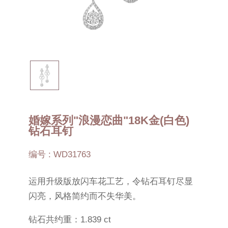
婚嫁系列"浪漫恋曲"18K金(白色)
钻石耳钉
编号 : WD31763
运用升级版放闪车花工艺，令钻石耳钉尽显
闪亮，风格简约而不失华美。
钻石共约重：1.839 ct