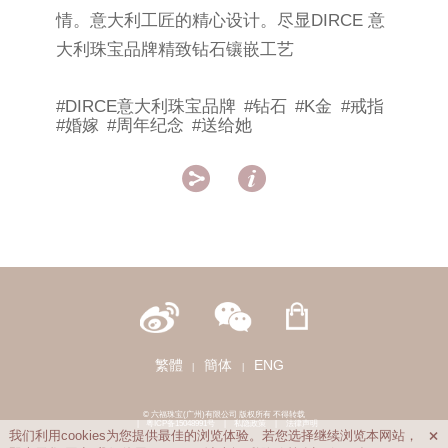
情。意大利工匠的精心设计。尽显DIRCE 意
大利珠宝品牌精致钻石镶嵌工艺
#DIRCE意大利珠宝品牌
#钻石
#K金
#戒指
#婚嫁
#周年纪念
#送给她


繁體
簡体
ENG
|
|
© 六福珠宝(广州)有限公司 版权所有 不得转载
|
粤ICP备15048991号
|
私隐政策
|
法律声明
我们利用cookies为您提供最佳的浏览体验。若您选择继续浏览本网站，
