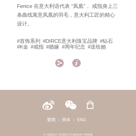
Fenice 在意大利语代表 “凤凰”， 戒指身上三
条曲线寓意凤凰的羽毛，意大利工匠的精心
设计。
#首饰系列
#DIRCE意大利珠宝品牌
#钻石
#K金
#戒指
#婚嫁
#周年纪念
#送给她


繁體
簡体
ENG
|
|
© 六福珠宝(广州)有限公司 版权所有 不得转载