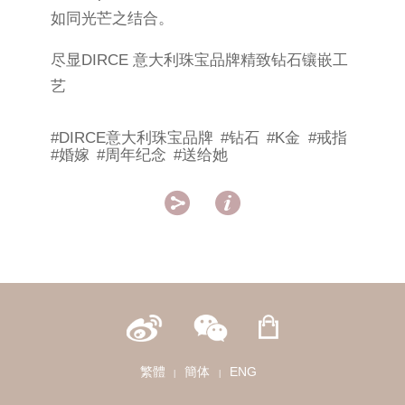
如同光芒之结合。
尽显DIRCE 意大利珠宝品牌精致钻石镶嵌工
艺
#DIRCE意大利珠宝品牌
#钻石
#K金
#戒指
#婚嫁
#周年纪念
#送给她


繁體
簡体
ENG
|
|