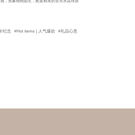
质感，形象栩栩如生，配套精美的音乐水晶球摆
年纪念
#Hot items | 人气爆款
#礼品心意