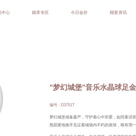
员中心
婚享专区
今日金价
顾客资讯
"梦幻城堡"音乐水晶球足
编号 : D3751T
梦幻城堡戒备森严，守护着心中所爱，如同童话
熊甜蜜地挽手见证着城墙内不朽的真情，唯有用