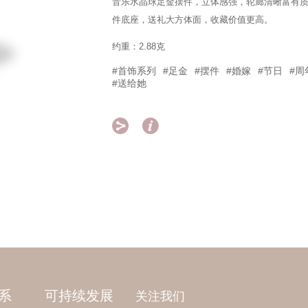
音乐水晶球足金摆件，立体感强，轮廊清晰富有
件底座，送礼大方体面，收藏价值更高。
约重：2.88克
#首饰系列
#足金
#摆件
#婚嫁
#节日
#周
#送给她


系
可持续发展
关注我们