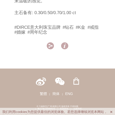
来温暖的感觉。
主石备有: 0.30/0.50/0.70/1.00 ct
#DIRCE意大利珠宝品牌
#钻石
#K金
#戒指
#婚嫁
#周年纪念


繁體
簡体
ENG
|
|
© 六福珠宝(广州)有限公司 版权所有 不得转载
|
粤ICP备15048991号
|
私隐政策
|
法律声明
我们利用cookies为您提供最佳的浏览体验。若您选择继续浏览本网站，
