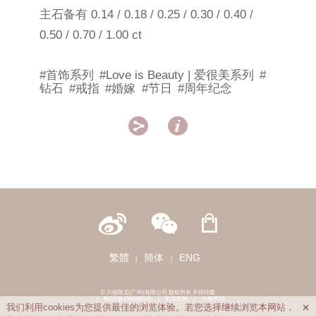
主石备有 0.14 / 0.18 / 0.25 / 0.30 / 0.40 /
0.50 / 0.70 / 1.00 ct
#首饰系列
#Love is Beauty | 爱很美系列
#
钻石
#戒指
#婚嫁
#节日
#周年纪念


繁體
簡体
ENG
|
|
© 六福珠宝(广州)有限公司 版权所有 不得转载
|
粤ICP备15048991号
|
私隐政策
|
法律声明
我们利用cookies为您提供最佳的浏览体验。若您选择继续浏览本网站，
