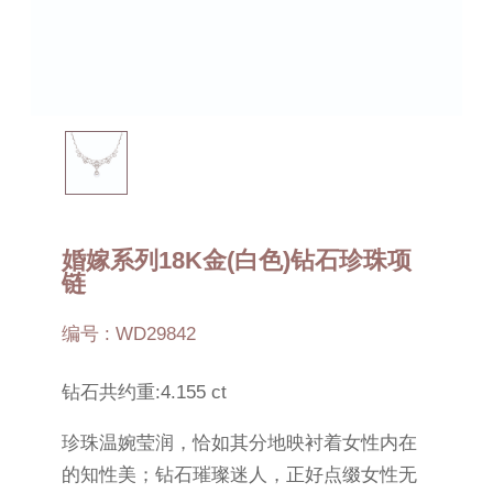
婚嫁系列18K金(白色)钻石珍珠项
链
编号 : WD29842
钻石共约重:4.155 ct
珍珠温婉莹润，恰如其分地映衬着女性内在
的知性美；钻石璀璨迷人，正好点缀女性无