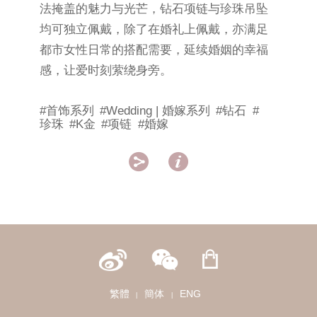
法掩盖的魅力与光芒，钻石项链与珍珠吊坠
均可独立佩戴，除了在婚礼上佩戴，亦满足
都市女性日常的搭配需要，延续婚姻的幸福
感，让爱时刻萦绕身旁。
#首饰系列
#Wedding | 婚嫁系列
#钻石
#
珍珠
#K金
#项链
#婚嫁


繁體
簡体
ENG
|
|