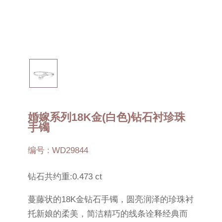
婚嫁系列18K金(白色)钻石衬珍珠
手镯
编号 : WD29844
钻石共约重:0.473 ct
蔓藤状的18K金钻石手镯，圆亮润泽的珍珠衬
托新娘的柔美，简洁精巧的线条诠释经典而