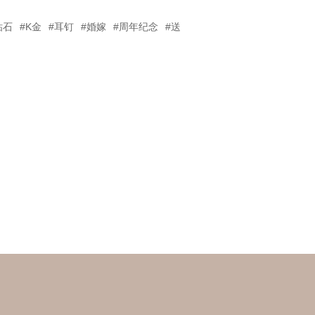
钻石
#K金
#耳钉
#婚嫁
#周年纪念
#送