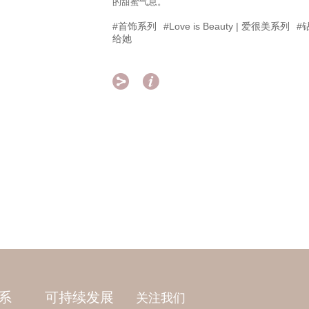
的甜蜜气息。
#首饰系列
#Love is Beauty | 爱很美系列
#
给她


系
可持续发展
关注我们