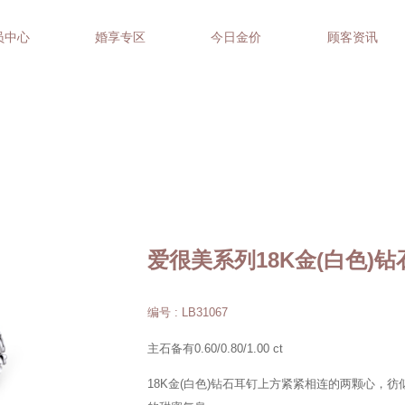
员中心
婚享专区
今日金价
顾客资讯
爱很美系列18K金(白色)
编号 : LB31067
主石备有0.60/0.80/1.00 ct
18K金(白色)钻石耳钉上方紧紧相连的两颗心，