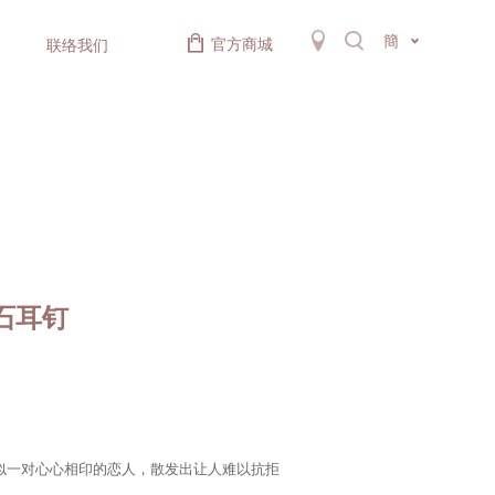
簡
官方商城
联络我们
钻石耳钉
彷似一对心心相印的恋人，散发出让人难以抗拒