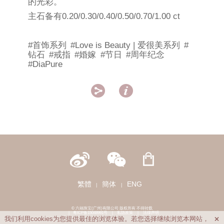
的光彩。
主石备有0.20/0.30/0.40/0.50/0.70/1.00 ct
#首饰系列
#Love is Beauty | 爱很美系列
#
钻石
#戒指
#婚嫁
#节日
#周年纪念
#DiaPure


繁體
簡体
ENG
|
|
© 六福珠宝(广州)有限公司 版权所有 不得转载
|
粤ICP备15048991号
|
私隐政策
|
法律声明
我们利用cookies为您提供最佳的浏览体验。若您选择继续浏览本网站，
