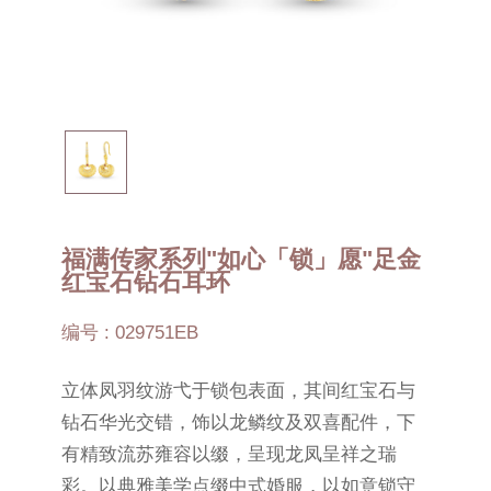
福满传家系列"如心「锁」愿"足金
红宝石钻石耳环
编号 : 029751EB
立体凤羽纹游弋于锁包表面，其间红宝石与
钻石华光交错，饰以龙鳞纹及双喜配件，下
有精致流苏雍容以缀，呈现龙凤呈祥之瑞
彩。以典雅美学点缀中式婚服，以如意锁守