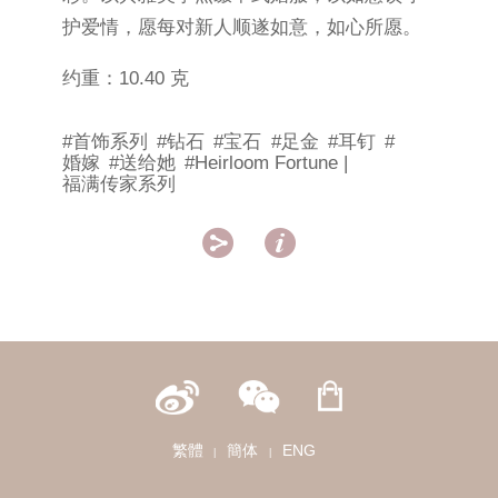
护爱情，愿每对新人顺遂如意，如心所愿。
约重：10.40 克
#首饰系列
#钻石
#宝石
#足金
#耳钉
#
婚嫁
#送给她
#Heirloom Fortune |
福满传家系列


繁體
簡体
ENG
|
|