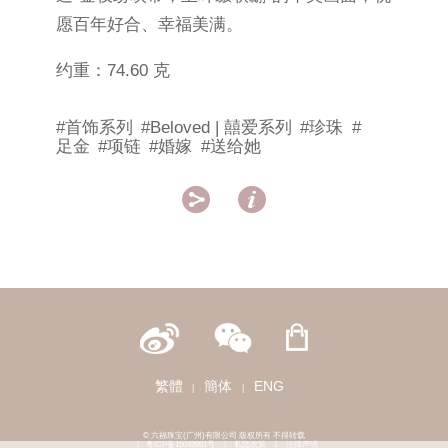
愿百年好合、幸福美满。
约重：74.60 克
#首饰系列
#Beloved | 囍爱系列
#珍珠
#
足金
#项链
#婚嫁
#送给她


繁體
簡体
ENG
|
|
© 六福珠宝(广州)有限公司 版权所有 不得转载
|
粤ICP备15048991号
|
私隐政策
|
法律声明