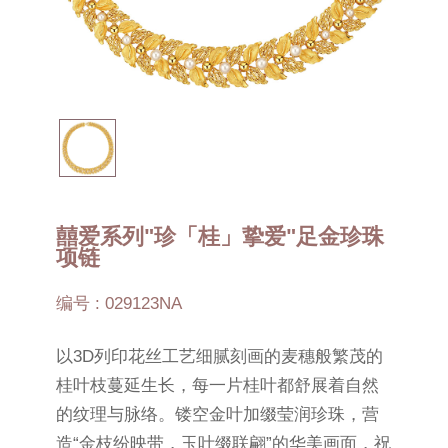
囍爱系列"珍「桂」挚爱"足金珍珠
项链
编号 : 029123NA
以3D列印花丝工艺细腻刻画的麦穗般繁茂的
桂叶枝蔓延生长，每一片桂叶都舒展着自然
的纹理与脉络。镂空金叶加缀莹润珍珠，营
造“金枝纷映带，玉叶缀联翩”的华美画面，祝