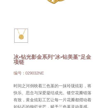
冰•钻光影金系列"冰•钻美堇"足金
项链
编号 : 029032NE
时间之河倒映着三色堇的一抹玲珑炫彩，将
快乐、思念与深爱凝结成光。镂空花瓣错落
有致，黄金炫彩工艺让每一片花瓣都熠动着
如钻石的绚烂光芒，赋予三色堇灵动美感。