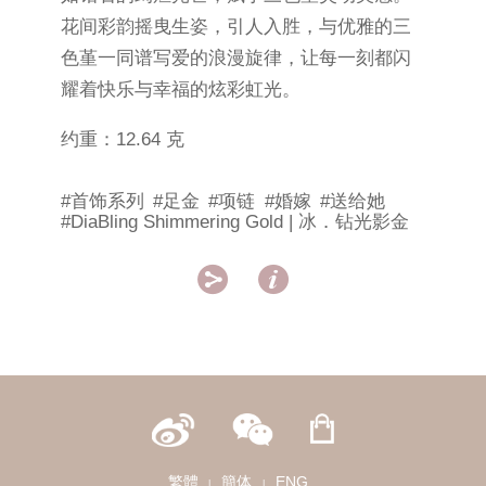
花间彩韵摇曳生姿，引人入胜，与优雅的三
色堇一同谱写爱的浪漫旋律，让每一刻都闪
耀着快乐与幸福的炫彩虹光。
约重：12.64 克
#首饰系列
#足金
#项链
#婚嫁
#送给她
#DiaBling Shimmering Gold | 冰．钻光影金


繁體
簡体
ENG
|
|